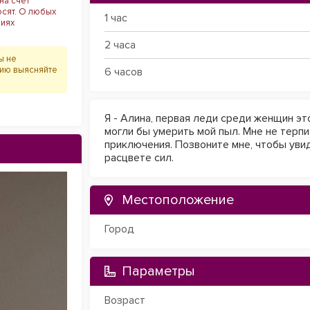
на счёт
осят. О любых
1 час
виях
2 часа
ы не
цию выясняйте
6 часов
Я - Алина, первая леди среди женщин э
могли бы умерить мой пыл. Мне не терпи
приключения. Позвоните мне, чтобы уви
расцвете сил.
Местоположение
Город
Параметры
Возраст